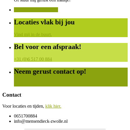
NEEM CONTACT OP
Locaties vlak bij jou
Vind mij in de buurt.
Bel voor een afspraak!
+31 (0)6 517 00 884
Neem gerust contact op!
Stuur een e-mail
Contact
Voor locaties en tijden,
klik hier.
0651700884
info@mensendieck-zwolle.nl