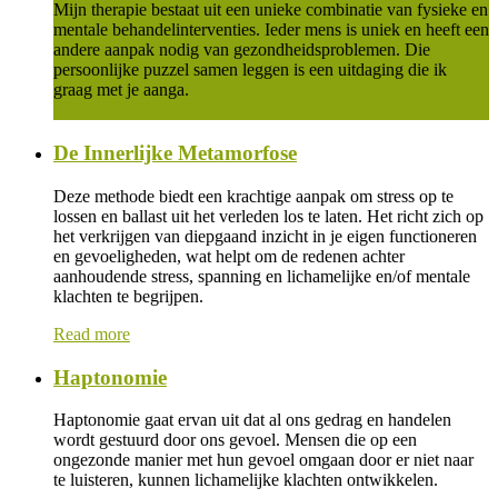
Mijn therapie bestaat uit een unieke combinatie van fysieke en
mentale behandelinterventies. Ieder mens is uniek en heeft een
andere aanpak nodig van gezondheidsproblemen. Die
persoonlijke puzzel samen leggen is een uitdaging die ik
graag met je aanga.
LEES MEER
De Innerlijke Metamorfose
Deze methode biedt een krachtige aanpak om stress op te
lossen en ballast uit het verleden los te laten. Het richt zich op
het verkrijgen van diepgaand inzicht in je eigen functioneren
en gevoeligheden, wat helpt om de redenen achter
aanhoudende stress, spanning en lichamelijke en/of mentale
klachten te begrijpen.
Read more
Haptonomie
Haptonomie gaat ervan uit dat al ons gedrag en handelen
wordt gestuurd door ons gevoel. Mensen die op een
ongezonde manier met hun gevoel omgaan door er niet naar
te luisteren, kunnen lichamelijke klachten ontwikkelen.